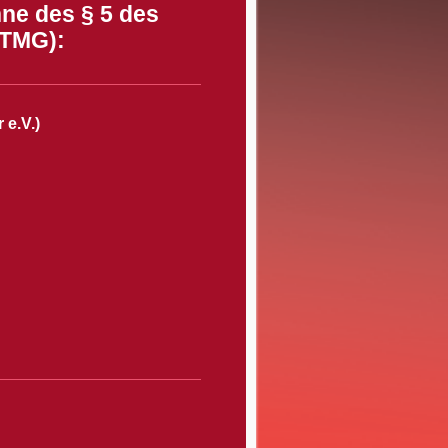
ne des § 5 des
(TMG):
 e.V.)